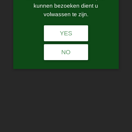
kunnen bezoeken dient u
volwassen te zijn.
YES
aisu nicsalt – Pink Guava
NO
€
6.99
incl. BTW
Out of stock
SKU:
5055938625875
Category:
NicSalt
Tags:
aisu
,
aisu nicsalt
,
nicsalt
,
pink guava
Related products