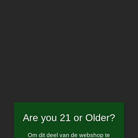
Skip
to
content
Home
/
Webshop
/
NicSalt
/
aisu nicsalt – Pink Guava
Are you 21 or Older?
Om dit deel van de webshop te