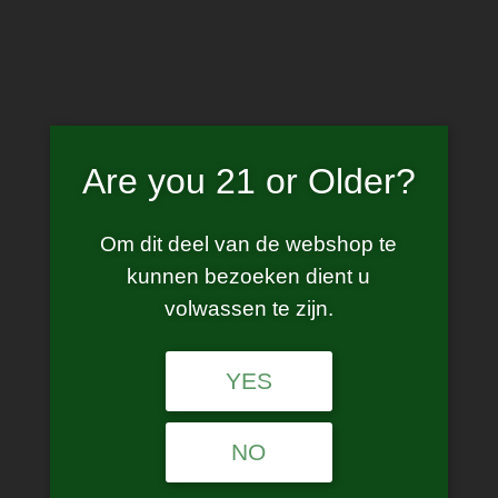
Skip
to
content
Are you 21 or Older?
aisu nicsalt
Om dit deel van de webshop te
kunnen bezoeken dient u
volwassen te zijn.
Showing the single result
YES
NO