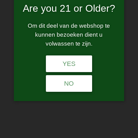
Are you 21 or Older?
Om dit deel van de webshop te
smok – M-coil
kunnen bezoeken dient u
volwassen te zijn.
€
12.50
incl. BTW
YES
Ohm
NO
smok
Add to cart
-
M-
SKU:
N/A
coil
Category:
Coils
quantity
Tags:
0.6
,
0.8
,
coil
,
m-oil
,
novo pro
,
smok
,
smok tech 247