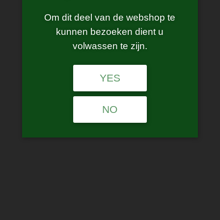
Om dit deel van de webshop te
kunnen bezoeken dient u
volwassen te zijn.
Impjar 100 ML
YES
NO
€
27.50
incl. BTW
smaak
Impjar
Add to cart
100
ML
SKU:
N/A
quantity
Categories:
E-Juice
,
Juices
Tags:
100 ml
,
impjar
,
shortfill