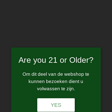
Skip
to
content
Home
/
Webshop
/
Batterijen
/
Batterij – Vapecell V30
Are you 21 or Older?
Om dit deel van de webshop te
kunnen bezoeken dient u
volwassen te zijn.
YES