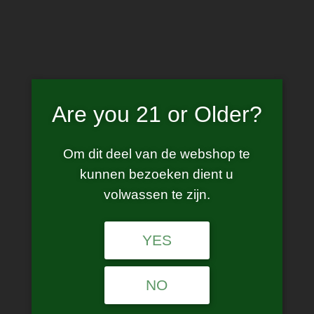
Skip
to
content
Are you 21 or Older?
propod
Om dit deel van de webshop te
kunnen bezoeken dient u
volwassen te zijn.
Showing the single result
YES
NO