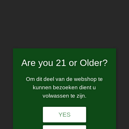
Skip
to
content
doozy
Are you 21 or Older?
Om dit deel van de webshop te
kunnen bezoeken dient u
Sorted
Showing all 2 results
volwassen te zijn.
by
latest
YES