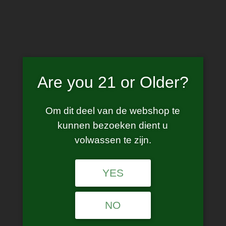
Skip
to
content
Are you 21 or Older?
0.4
Om dit deel van de webshop te
kunnen bezoeken dient u
volwassen te zijn.
Showing the single result
YES
NO