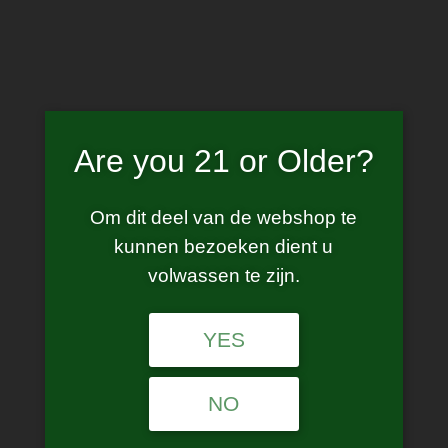
Skip
to
content
Are you 21 or Older?
Dark Forest
Om dit deel van de webshop te
kunnen bezoeken dient u
volwassen te zijn.
Showing the single result
YES
NO